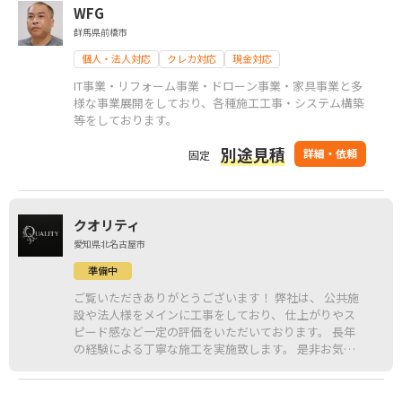
WFG
群馬県前橋市
個人・法人対応
クレカ対応
現金対応
IT事業・リフォーム事業・ドローン事業・家具事業と多
様な事業展開をしており、各種施工工事・システム構築
等をしております。
別途見積
詳細・依頼
固定
クオリティ
愛知県北名古屋市
準備中
ご覧いただきありがとうございます！ 弊社は、 公共施
設や法人様をメインに工事をしており、 仕上がりやス
ピード感など一定の評価をいただいております。 長年
の経験による丁寧な施工を実施致します。 是非お気軽
にお問い合わせください！