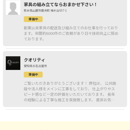
家具の組み立てならおまかせ下さい！
熊本県山鹿市鹿央町 梅木谷657-1
準備中
創業以来家具の配送及び組み立てのお仕事を行っており
ます。年間約6000件のご依頼があり日々技術向上に努め
ております。
クオリティ
愛知県北名古屋市
準備中
ご覧いただきありがとうございます！ 弊社は、 公共施
設や法人様をメインに工事をしており、 仕上がりやス
ピード感など一定の評価をいただいております。 長年
の経験による丁寧な施工を実施致します。 是非お気軽
にお問い合わせください！