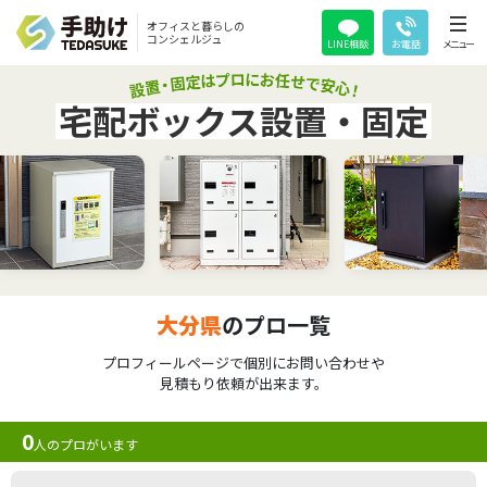
オフィスと暮らしの
コンシェルジュ
LINE相談
お電話
メニュー
宅配ボックス設置・固定
大分県
のプロ一覧
プロフィールページで個別にお問い合わせや
見積もり依頼が出来ます。
0
人のプロがいます