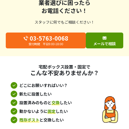
業者選びに困ったら
お電話ください！
スタッフに何でもご相談ください！
03-5763-0068
メールで相談
受付時間 平日9:00-18:00
宅配ボックス設置・固定で
こんな不安ありませんか？
どこにお願いすればいい？
新たに設置したい
設置済みのものと
交換
したい
動かないように
固定
したい
既存ポスト
と交換したい