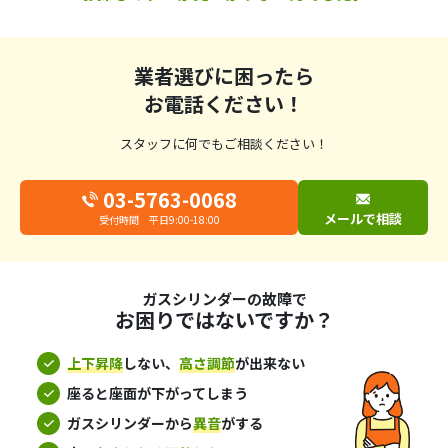
業者選びに困ったら
お電話ください！
スタッフに何でもご相談ください！
03-5763-0068
メールで相談
受付時間 平日9:00-18:00
ガスシリンダーの故障で
お困りではないですか？
上下昇降
しない、
高さ調節
が出来ない
座ると座面が下がってしまう
ガスシリンダーから
異音
がする