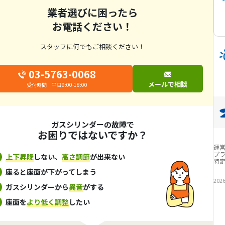
業者選びに困ったら
お電話ください！
スタッフに何でもご相談ください！
03-5763-0068
メールで相談
受付時間 平日9:00-18:00
ガスシリンダーの故障で
お困りではないですか？
運
プ
上下昇降
しない、
高さ調節
が出来ない
特
座ると座面が下がってしまう
202
ガスシリンダーから
異音
がする
座面を
より低く調整
したい