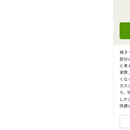
椅子
部分
と考
実際
くな
ガス
り、
しか
快適