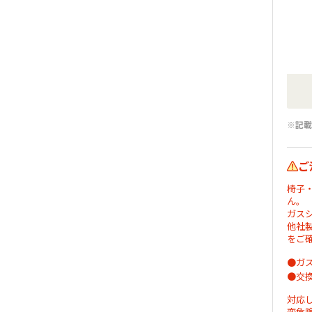
※記載
ご
椅子
ん。
ガス
他社
をご
●ガ
●交
対応
変危