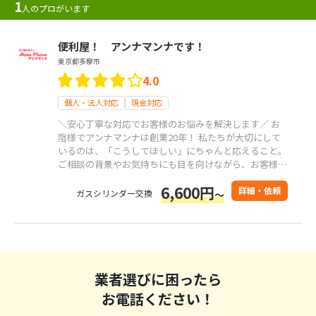
1
人のプロがいます
便利屋！ アンナマンナです！
東京都多摩市
4.0
個人・法人対応
現金対応
＼安心丁寧な対応でお客様のお悩みを解決します／ お
陰様でアンナマンナは創業20年！ 私たちが大切にして
いるのは、「こうしてほしい」にちゃんと応えること。
ご相談の背景やお気持ちにも目を向けながら、お客様の
立場に立った対応を心がけています。 ただ作業をこな
6,600円
すのではなく、 「何に困っているのか」「どうすれば
詳細・依頼
ガスシリンダー交換
～
負担が軽くなるのか」を一緒に考え、 安心してお任せ
いただけるサービスを提します。
業者選びに困ったら
お電話ください！