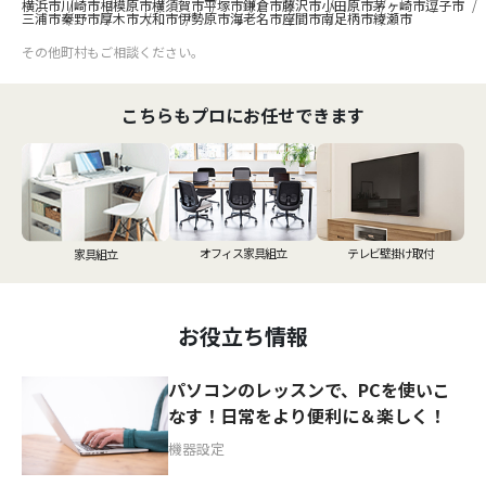
横浜市
川崎市
相模原市
横須賀市
平塚市
鎌倉市
藤沢市
小田原市
茅ヶ崎市
逗子市
三浦市
秦野市
厚木市
大和市
伊勢原市
海老名市
座間市
南足柄市
綾瀬市
その他町村もご相談ください。
こちらもプロにお任せできます
オフィス家具組立
テレビ壁掛け取付
家具組立
お役立ち情報
パソコンのレッスンで、PCを使いこ
なす！日常をより便利に＆楽しく！
機器設定