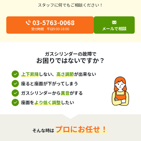
スタッフに何でもご相談ください！
03-5763-0068
メールで相談
受付時間 平日9:00-18:00
ガスシリンダーの故障で
お困りではないですか？
上下昇降
しない、
高さ調節
が出来ない
座ると座面が下がってしまう
ガスシリンダーから
異音
がする
座面を
より低く調整
したい
プロにお任せ！
そんな時は