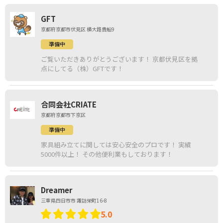
GFT
京都府京都市伏見区 横大路貴船9
準備中
ご覧いただきありがとうございます！ 京都伏見区を拠
点にしてる（株）GFTです！
合同会社CRIATE
京都府京都市下京区
準備中
家具組み立てに関しては安心安全のプロです！ 実績
5000件以上！ その他便利業もしております！
Dreamer
三重県四日市市 諏訪栄町16-8
5.0