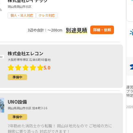
株式会社レイテック
岡山県岡山市北区
個人・法人対応
クレカ対応
別途見積
詳細・依頼
3辺の合計：～200cm
株式会社エレコン
大阪府堺市堺区 石津北町48番地
5.0
準備中
運
プ
特
UNO設備
202
岡山県岡山市北区 旭本町3-16
準備中
7年勤めた消防士から転職！ 岡山は地元なので ご地域の方に
親密に寄り添った 対応ができます！