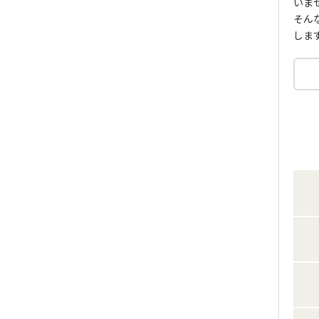
いま
そん
しま