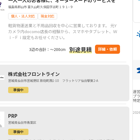
一人一人のお客様に、オーダーメードのサービスを
福島県郡山市 富久山町久保田字古町１９１−９
個人・法人対応
現金対応
軽貨物運送業と不用品回収を中心に営業しております。 元Y
カメラ内docomo店長の経験から、スマホやタブレット、Ｗ
ｉ−Ｆｉ設定もお任せください。
別途見積
詳細・依頼
3辺の合計：～200cm
株式会社フロントライン
宮城県仙台市宮城野区 鉄砲町西1-10 フラットリア仙台駅東2-A
準備中
運
プ
特
202
PRP
宮城県仙台市青葉区
準備中