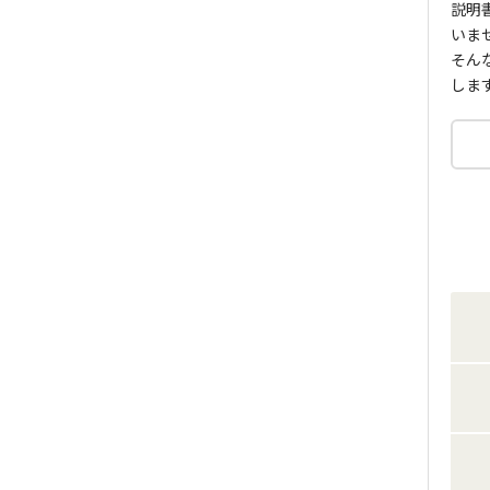
説明
いま
そん
しま