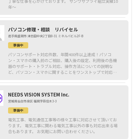
丁寧な仕事を心がけております。 サンワサプライ組立実績10
年～
パソコン修理・相談 リバイセル
岩手県盛岡市 津志田中央2丁目8-31 ミネルバビル2F-B
準備中
パソコンサポート対応件数、年間400件以上達成！パソコ
ン・スマホの購入前のご相談、購入後の設定、利用後の各機
器のサポート・トラブル対応、操作方法についての説明な
ど、パソコン・スマホに関することをワンストップで対応い
たします。お客様のご要望をしっかりとお伺いした上で、お
客様に合った機器や対策についてご提案させて頂きます！ま
ずは、お気軽にご相談ください。
NEEDS VISION SYSTEM Inc.
宮城県仙台市泉区 福岡字蒜但木3-3
準備中
電気工事、電気通信工事等の様々工事に対応させて頂いてお
ります。 電気工事に関わる電気工事以外の事も対応出来る場
合もあります。 お気軽にお問い合わせください。