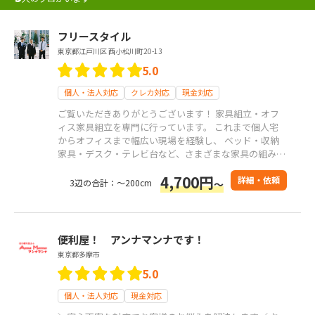
フリースタイル
東京都江戸川区 西小松川町20-13
5.0
個人・法人対応
クレカ対応
現金対応
ご覧いただきありがとうございます！ 家具組立・オフ
ィス家具組立を専門に行っています。 これまで個人宅
からオフィスまで幅広い現場を経験し、 ベッド・収納
家具・デスク・テレビ台など、さまざまな家具の組み立
てに対応してきました。 作業はすべて自社対応で、外
4,700円
注は行っていません。 作業中の音や周囲への配慮、床
詳細・依頼
3辺の合計：～200cm
～
や家具への傷防止にも気を配り、安心してお任せいただ
ける対応を大切にしています。
便利屋！ アンナマンナです！
東京都多摩市
5.0
個人・法人対応
現金対応