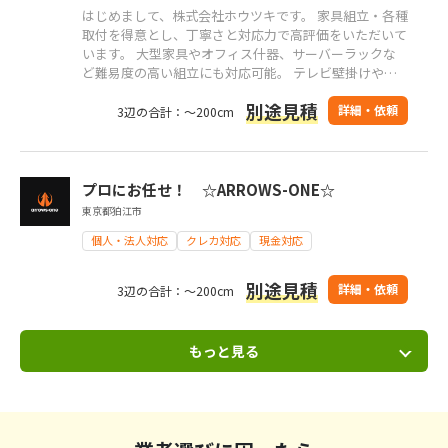
はじめまして、株式会社ホウツキです。 家具組立・各種
取付を得意とし、丁寧さと対応力で高評価をいただいて
います。 大型家具やオフィス什器、サーバーラックな
ど難易度の高い組立にも対応可能。 テレビ壁掛けや防
犯カメラ、スクリーン・プロジェクター設置まで、 現
別途見積
場状況に合熟練職人が丁寧・迅速に施工。お気軽にご相
詳細・依頼
3辺の合計：～200cm
談ください。
プロにお任せ！ ☆ARROWS-ONE☆
東京都狛江市
個人・法人対応
クレカ対応
現金対応
別途見積
詳細・依頼
3辺の合計：～200cm
もっと見る