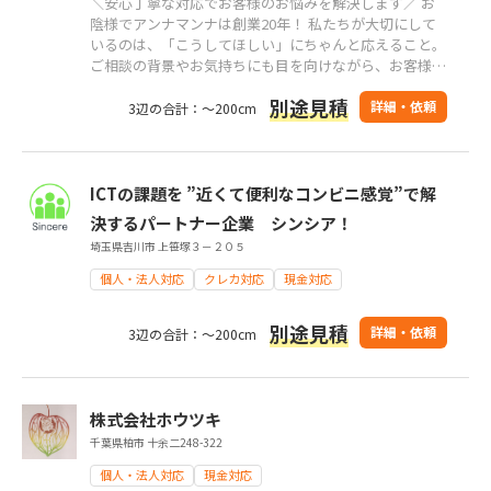
＼安心丁寧な対応でお客様のお悩みを解決します／ お
陰様でアンナマンナは創業20年！ 私たちが大切にして
いるのは、「こうしてほしい」にちゃんと応えること。
ご相談の背景やお気持ちにも目を向けながら、お客様の
立場に立った対応を心がけています。 ただ作業をこな
別途見積
すのではなく、 「何に困っているのか」「どうすれば
詳細・依頼
3辺の合計：～200cm
負担が軽くなるのか」を一緒に考え、 安心してお任せ
いただけるサービスを提します。
ICTの課題を ”近くて便利なコンビニ感覚”で解
決するパートナー企業 シンシア！
埼玉県吉川市 上笹塚３－２０５
個人・法人対応
クレカ対応
現金対応
別途見積
詳細・依頼
3辺の合計：～200cm
株式会社ホウツキ
千葉県柏市 十余二248-322
個人・法人対応
現金対応