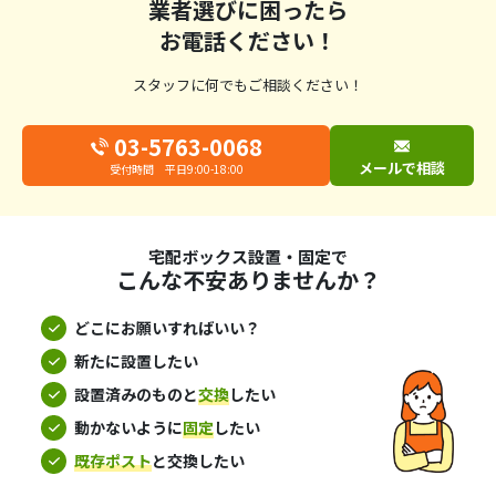
業者選びに困ったら
お電話ください！
スタッフに何でもご相談ください！
03-5763-0068
メールで相談
受付時間 平日9:00-18:00
宅配ボックス設置・固定で
こんな不安ありませんか？
どこにお願いすればいい？
新たに設置したい
設置済みのものと
交換
したい
動かないように
固定
したい
既存ポスト
と交換したい