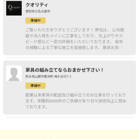
クオリティ
愛知県北名古屋市
準備中
ご覧いただきありがとうございます！ 弊社は、 公共施
設や法人様をメインに工事をしており、 仕上がりやス
ピード感など一定の評価をいただいております。 長年
の経験による丁寧な施工を実施致します。 是非お気軽
にお問い合わせください！
家具の組み立てならおまかせ下さい！
熊本県山鹿市鹿央町 梅木谷657-1
準備中
創業以来家具の配送及び組み立てのお仕事を行っており
ます。年間約6000件のご依頼があり日々技術向上に努め
ております。