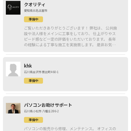
クオリティ
愛知県北名古屋市
準備中
ご覧いただきありがとうございます！ 弊社は、 公共施
設や法人様をメインに工事をしており、 仕上がりやス
ピード感など一定の評価をいただいております。 長年
の経験による丁寧な施工を実施致します。 是非お気軽
にお問い合わせください！
khk
石川県金沢市 割出町460-1
準備中
パソコンお助けサポート
石川県小松市 八幡壬286-2
準備中
パソコンの販売から修理、メンテナンス。 オフィスの