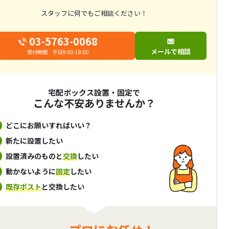
スタッフに何でもご相談ください！
03-5763-0068
メールで相談
受付時間 平日9:00-18:00
宅配ボックス設置・固定で
こんな不安ありませんか？
どこにお願いすればいい？
新たに設置したい
設置済みのものと
交換
したい
動かないように
固定
したい
既存ポスト
と交換したい