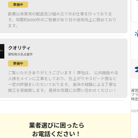
準備中
創業以来家具の配送及び組み立てのお仕事を行っておりま
す。年間約6000件のご依頼があり日々技術向上に努めており
ます。
クオリティ
愛知県北名古屋市
準備中
ご覧いただきありがとうございます！ 弊社は、 公共施設や法
人様をメインに工事をしており、 仕上がりやスピード感など
一定の評価をいただいております。 長年の経験による丁寧な
施工を実施致します。 是非お気軽にお問い合わせください！
運
プ
特
202
業者選びに困ったら
お電話ください！