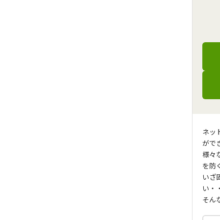
ネッ
がで
様々
を防
いざ
い・
そん