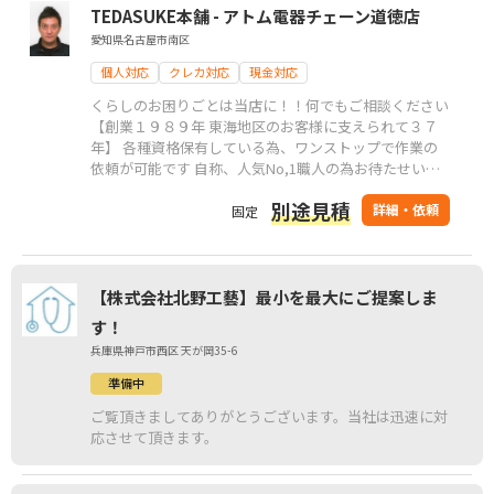
TEDASUKE本舗 - アトム電器チェーン道徳店
愛知県名古屋市南区
個人対応
クレカ対応
現金対応
くらしのお困りごとは当店に！！何でもご相談ください
【創業１９８９年 東海地区のお客様に支えられて３７
年】 各種資格保有している為、ワンストップで作業の
依頼が可能です 自称、人気No,1職人の為お待たせいた
しますが、よろしくお願い致します
別途見積
詳細・依頼
固定
【株式会社北野工藝】最小を最大にご提案しま
す！
兵庫県神戸市西区 天が岡35-6
準備中
ご覧頂きましてありがとうございます。当社は迅速に対
応させて頂きます。