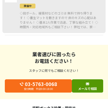
準備中
◇段ボール、緩衝材などのゴミは 無料で持ち帰りま
す！ ◇養生マットを敷きますので 床のキズの心配はあ
りません！ ◇基本2人作業で迅速、丁寧な組み立て！ ◇
時間外・対応地域外もご相談下さい！ 弊社では、家具
の販売も行っています。 大小様々な家具を日々組み立
てています！ 家具付き物件などを管理しています 業者
様などもお任せ下さい！ お客様のご依頼を 心よりお待
ちし
業者選びに困ったら
お電話ください！
スタッフに何でもご相談ください！
03-5763-0068
メールで相談
受付時間 平日9:00-18:00
宅配ボックス設置・固定で