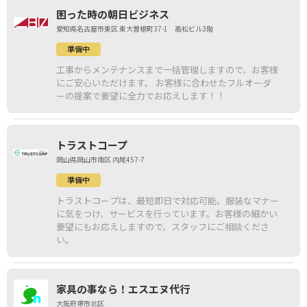
困った時の朝日ビジネス
愛知県名古屋市東区 東大曽根町37-1 高松ビル3階
準備中
工事からメンテナンスまで一括管理しますので、お客様
にご安心いただけます。 お客様に合わせたフルオーダ
ーの提案で要望に全力でお応えします！！
トラストコープ
岡山県岡山市南区 内尾457-7
準備中
トラストコープは、最短即日で対応可能。服装なマナー
に気をつけ、サービスを行っています。お客様の細かい
要望にもお応えしますので、スタッフにご相談くださ
い。
家具の事なら！エスエヌ代行
大阪府堺市北区