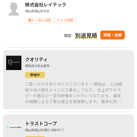
株式会社レイテック
岡山県岡山市北区
個人・法人対応
クレカ対応
別途見積
詳細・依頼
固定
クオリティ
愛知県北名古屋市
準備中
ご覧いただきありがとうございます！ 弊社は、 公共施
設や法人様をメインに工事をしており、 仕上がりやス
ピード感など一定の評価をいただいております。 長年
の経験による丁寧な施工を実施致します。 是非お気軽
にお問い合わせください！
トラストコープ
岡山県岡山市南区 内尾457-7