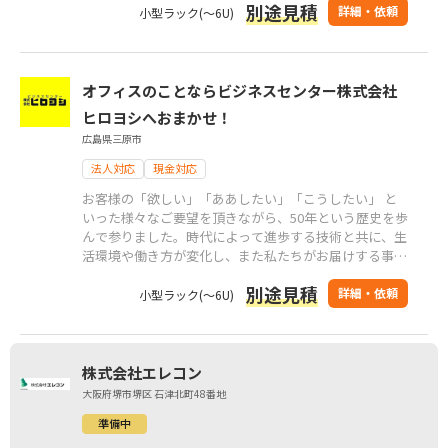
別途見積
詳細・依頼
小型ラック(～6U)
オフィスのことならビジネスセンター株式会社
ヒロヨシへおまかせ！
広島県三原市
法人対応
現金対応
お客様の「欲しい」「ああしたい」「こうしたい」 と
いった様々なご要望を頂きながら、50年という歴史を歩
んで参りました。時代によって進歩する技術と共に、生
活環境や働き方が変化し、また私たちがお届けする事務
用品や事務機などの道具も大きく変化してきています。
別途見積
私たちはこのような時代の変化に対応しながら、これか
詳細・依頼
小型ラック(～6U)
らもオフィス環境、オフィス家具、事務機器、事務用
品、船舶用家具、お住まいの家具までご提案します。
株式会社エレコン
大阪府堺市堺区 石津北町48番地
準備中