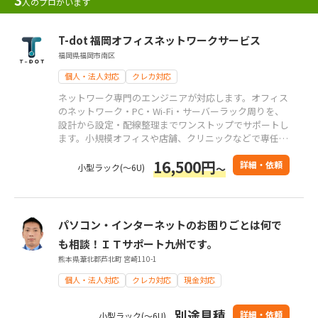
人のプロがいます
T-dot 福岡オフィスネットワークサービス
福岡県福岡市南区
個人・法人対応
クレカ対応
ネットワーク専門のエンジニアが対応します。オフィス
のネットワーク・PC・Wi‑Fi・サーバーラック周りを、
設計から設定・配線整理までワンストップでサポートし
ます。小規模オフィスや店舗、クリニックなどで専任の
担当者がいない環境のご相談もお任せください。
16,500円
詳細・依頼
小型ラック(～6U)
～
パソコン・インターネットのお困りごとは何で
も相談！ＩＴサポート九州です。
熊本県葦北郡芦北町 宮崎110-1
個人・法人対応
クレカ対応
現金対応
別途見積
詳細・依頼
小型ラック(～6U)