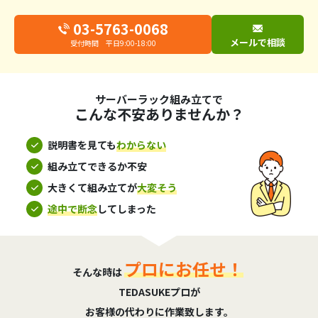
03-5763-0068
メールで相談
受付時間 平日9:00-18:00
サーバーラック組み立てで
こんな不安ありませんか？
説明書を見ても
わからない
組み立てできるか不安
大きくて組み立てが
大変そう
途中で断念
してしまった
プロにお任せ！
そんな時は
TEDASUKEプロが
お客様の代わりに作業致します。