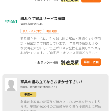
組み立て家具サービス福岡
福岡県福岡市中央区
個人・法人対応
現金対応
家具組立を中心に、引っ越し時の解体・再組立てや壁固
定・吊固定まで対応しています。 作業前の確認と丁寧
な説明を大切にし、仕上がりや安全性を重視した作業を
心がけています。 ご自宅用・オフィス家具どちらも対
応可能で、初めての方でも安心してご依頼いただけま
別途見積
す。
詳細・依頼
小型ラック(～6U)
家具の組み立てならおまかせ下さい！
熊本県山鹿市鹿央町 梅木谷657-1
準備中
創業以来家具の配送及び組み立てのお仕事を行っており
ます。年間約6000件のご依頼があり日々技術向上に努め