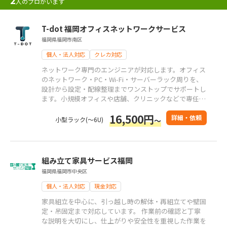
人のプロがいます
T-dot 福岡オフィスネットワークサービス
福岡県福岡市南区
個人・法人対応
クレカ対応
ネットワーク専門のエンジニアが対応します。オフィス
のネットワーク・PC・Wi‑Fi・サーバーラック周りを、
設計から設定・配線整理までワンストップでサポートし
ます。小規模オフィスや店舗、クリニックなどで専任の
担当者がいない環境のご相談もお任せください。
16,500円
詳細・依頼
小型ラック(～6U)
～
組み立て家具サービス福岡
福岡県福岡市中央区
個人・法人対応
現金対応
家具組立を中心に、引っ越し時の解体・再組立てや壁固
定・吊固定まで対応しています。 作業前の確認と丁寧
な説明を大切にし、仕上がりや安全性を重視した作業を