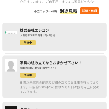
心がけています。 ご自宅用・オフィス家具どちらも対
応可能で、初めての方でも安心してご依頼いただけま
別途見積
す。
詳細・依頼
小型ラック(～6U)
株式会社エレコン
大阪府堺市堺区 石津北町48番地
準備中
家具の組み立てならおまかせ下さい！
熊本県山鹿市鹿央町 梅木谷657-1
準備中
創業以来家具の配送及び組み立てのお仕事を行っており
ます。年間約6000件のご依頼があり日々技術向上に努め
ております。