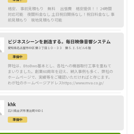
格安、 事前見積もり 無料 出張費 格安提供！！ 24時間
対応可能 夜間料金なし 土日祝日関係なし！祝日料金なし 事
前見積もり 現地見積もり可能
ビジネスシーンを創造する。毎日映像音響システム
愛知県名古屋市中区 錦３丁目１０―３３ 錦Ｓ.Ｉ.Ｓビル６階
準備中
弊社は、BtoBwo基本とし、各社への機器取付工事を重ねて
まいりました。創業60周年を迎え、納入事例も多く、弊社の
ホームページで、実績等をご確認いただければと存じます。
わが社のホームページアドレスhttps://www.mva.co.jp/
khk
石川県金沢市 割出町460-1
準備中