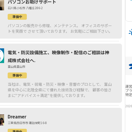
パソコンお助けサポート
石川県小松市 八幡壬286-2
準備中
パソコンの販売から修理、メンテナンス。 オフィスのサポー
トを笑顔で させて頂いております。 お気軽にご相談下さい。
電気・防災設備施工、映像制作・配信のご相談は神
成株式会社へ.
富山県富山市
準備中
当社は、電気・弱電・防災・映像・音響のプロとして、 富山
運
県を中心に北陸全県にて優れた技術及び経験で、 顧客の皆さ
プ
特
まに"アドバイス＋満足"を提供しております。
202
Dreamer
三重県四日市市 諏訪栄町16-8
準備中