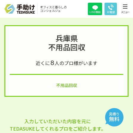
オフィスと暮らしの
コンシェルジュ
LINE相談
お電話
メニュー
兵庫県
不用品回収
8
近くに
人のプロ様がいます
不用品回収
見積り
無料
入力していただいた内容を元に
TEDASUKEしてくれるプロをご紹介します。