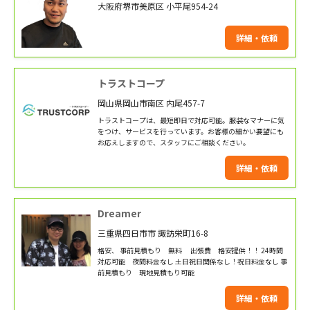
大阪府堺市美原区 小平尾954-24
詳細・依頼
トラストコープ
岡山県岡山市南区 内尾457-7
トラストコープは、最短即日で対応可能。服装なマナーに気
をつけ、サービスを行っています。お客様の細かい要望にも
お応えしますので、スタッフにご相談ください。
詳細・依頼
Dreamer
三重県四日市市 諏訪栄町16-8
格安、 事前見積もり 無料 出張費 格安提供！！ 24時間
対応可能 夜間料金なし 土日祝日関係なし！祝日料金なし 事
前見積もり 現地見積もり可能
詳細・依頼