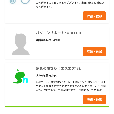
ご覧頂きましてありがとうございます。当社は迅速に対応さ
せて頂きます。
詳細・依頼
パソコンサポートKOBELOD
兵庫県神戸市西区
詳細・依頼
家具の事なら！エスエヌ代行
大阪府堺市北区
◇段ボール、緩衝材などのゴミは 無料で持ち帰ります！ ◇養
生マットを敷きますので 床のキズの心配はありません！ ◇基
本2人作業で迅速、丁寧な組み立て！ ◇時間外・対応地域外
もご相談下さい！ 弊社では、家具の販売も行っています。 大
小様々な家具を日々組み立てています！ 家具付き物件などを
詳細・依頼
管理しています 業者様などもお任せ下さい！ お客様のご依頼
を 心よりお待ちし