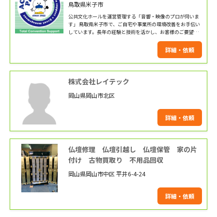
鳥取県米子市
公共文化ホールを運営管理する「音響・映像のプロが伺いま
す」 鳥取県米子市で、ご自宅や事業所の環境改善をお手伝い
しています。長年の経験と技術を活かし、お客様のご要望に
最適なプランをご提案。「空間を有効活用したい」「設備を
新しくしたい」などのお悩みを、より最適にご提案します。
詳細・依頼
まずはお気軽にご相談ください。
株式会社レイテック
岡山県岡山市北区
詳細・依頼
仏壇修理 仏壇引越し 仏壇保管 家の片
付け 古物買取り 不用品回収
岡山県岡山市中区 平井6-4-24
詳細・依頼