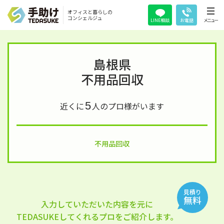
オフィスと暮らしの
コンシェルジュ
LINE相談
お電話
メニュー
島根県
不用品回収
5
近くに
人のプロ様がいます
不用品回収
見積り
無料
入力していただいた内容を元に
TEDASUKEしてくれるプロをご紹介します。