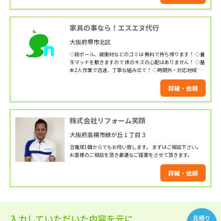
家具の事なら！エスエヌ代行
大阪府堺市北区
◇段ボール、緩衝材などのゴミは 無料で持ち帰ります！ ◇養
生マットを敷きますので 床のキズの心配はありません！ ◇基
本2人作業で迅速、丁寧な組み立て！ ◇時間外・対応地域外
もご相談下さい！ 弊社では、家具の販売も行っています。 大
小様々な家具を日々組み立てています！ 家具付き物件などを
詳細・依頼
管理しています 業者様などもお任せ下さい！ お客様のご依頼
を 心よりお待ちし
株式会社リフォーム笑顔
大阪府高槻市緑が丘１丁目３
豆電球1個からでもお伺い致します。 まずはご相談下さい。
お客様のご相談を頂き最適なご提案をさせて頂きます。
詳細・依頼
入力していただいた内容を元に
見積り