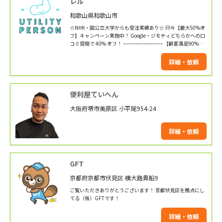
レル
和歌山県和歌山市
☆NHK・国公立大学からも受注実績あり☆ 只今【最大50%オ
フ】キャンペーン実施中！ Google・ジモティどちらかへの口
コミ投稿で 40% オフ！ ｰｰｰｰｰｰｰｰｰｰｰｰｰｰｰｰ 【顧客満足90%以
上！】 便利屋パラレルは 「どんな事でも責任を持って親身に
ご相談をお受けする」 ことをモットーに ・24時間年中無休
詳細・依頼
・出張費用0円 で困っている方に寄り添います！
便利屋ていへん
大阪府堺市美原区 小平尾954-24
詳細・依頼
GFT
京都府京都市伏見区 横大路貴船9
ご覧いただきありがとうございます！ 京都伏見区を拠点にし
てる（株）GFTです！
詳細・依頼