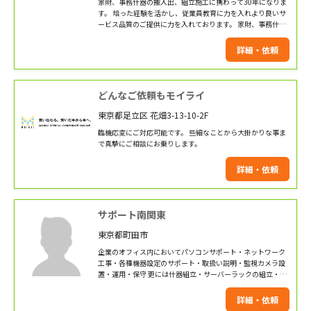
家財、事務什器の搬入出、組立施工に携わって30年になりま
す。 培った経験を活かし、従業員教育に力を入れより良いサ
ービス品質のご提供に力を入れております。 家財、事務什器
の搬入出、組立、施工から移転や内外装の工事までをワンス
トップで行えますので、お困りの際は是非弊社へお声がけ下
詳細・依頼
さい。 弊社プロスタッフが、責任を持ち真心をこめご対応、
作業をさせていただきます。
どんなご依頼もモイライ
東京都足立区 花畑3-13-10-2F
臨機応変にご対応可能です。 些細なことから大掛かりな事ま
で真摯にご相談にお乗りします。
詳細・依頼
サポート南関東
東京都町田市
企業のオフィス内においてパソコンサポート・ネットワーク
工事・各種機器設定のサポート・取扱い説明・監視カメラ設
置・運用・保守 更には什器組立・サーバーラックの組立・設
置等（ネットワーク設計・LAN工事）までの経験者が対応い
たします。
詳細・依頼