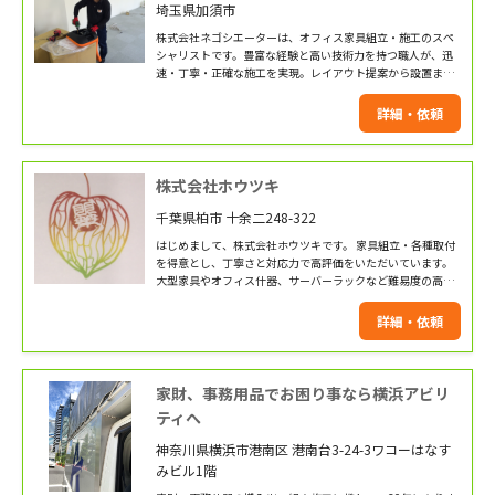
埼玉県加須市
株式会社ネゴシエーターは、オフィス家具組立・施工のスペ
シャリストです。豊富な経験と高い技術力を持つ職人が、迅
速・丁寧・正確な施工を実現。レイアウト提案から設置まで
一貫対応し、快適で機能的なオフィス空間づくりをサポート
します。
詳細・依頼
株式会社ホウツキ
千葉県柏市 十余二248-322
はじめまして、株式会社ホウツキです。 家具組立・各種取付
を得意とし、丁寧さと対応力で高評価をいただいています。
大型家具やオフィス什器、サーバーラックなど難易度の高い
組立にも対応可能。 テレビ壁掛けや防犯カメラ、スクリー
ン・プロジェクター設置まで、 現場状況に合熟練職人が丁
詳細・依頼
寧・迅速に施工。お気軽にご相談ください。
家財、事務用品でお困り事なら横浜アビリ
ティへ
神奈川県横浜市港南区 港南台3-24-3ワコーはなす
みビル1階