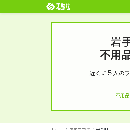
岩
不用
5
近くに
人の
不用品
トップ
不用品回収
岩手県