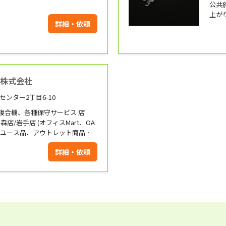
。
公共
上が
詳細・依頼
おり
ー株式会社
センター2丁目6-10
複合機、各種保守サービス 店
店/岩手店 (オフィスMart、OA
リユース品、アウトレット商品
詳細・依頼