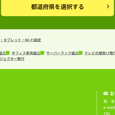
都道府県を選択する
タブレット・Wi-Fi設定
組立
オフィス家具組立
サーバーラック組立
テレビの壁掛け取
ジェクター取付
お
担 当
e-mai
TEL