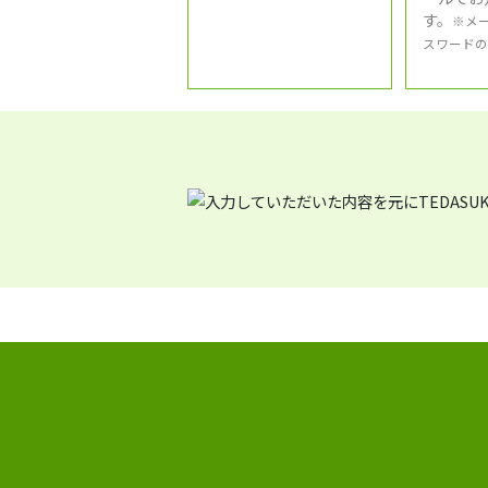
す。
※メ
スワードの