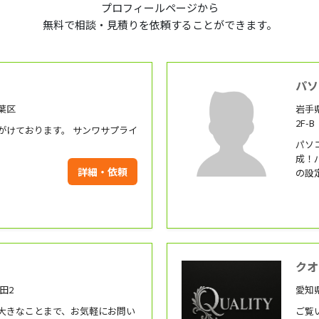
プロフィールページから
無料で相談・見積りを依頼することができます。
パソ
葉区
岩手県
2F-B
がけております。 サンワサプライ
パソ
成！
詳細・依頼
の設
応、
マホ
す。
で、
せて
い。
クオ
田2
愛知
大きなことまで、お気軽にお問い
ご覧い