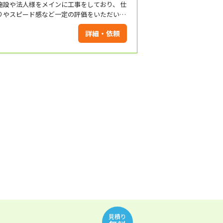
施設や法人様をメインに工事をしており、 仕
りやスピード感など一定の評価をいただいて
ます。 長年の経験による丁寧な施工を実施致
詳細・依頼
します。 是非お気軽にお問い合わせください！
見積り