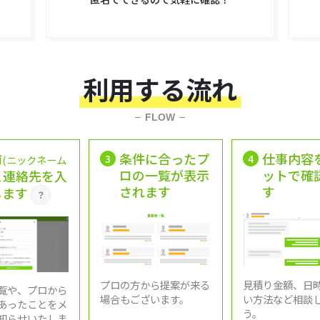
利用する流れ
FLOW
前
条件に合ったプ
仕事内容
3
4
(ニックネーム
ロの一覧が表示
ットで確
と連絡先を入
されます
す
します
？
プロの方から提案が来る
見積り金額、日
覧や、プロから
場合もございます。
い方法など相談
あったことをメ
う。
知らせいたしま