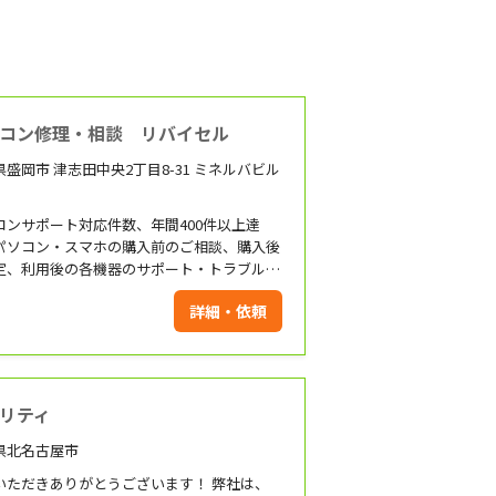
コン修理・相談 リバイセル
盛岡市 津志田中央2丁目8-31 ミネルバビル
コンサポート対応件数、年間400件以上達
パソコン・スマホの購入前のご相談、購入後
定、利用後の各機器のサポート・トラブル対
操作方法についての説明など、パソコン・ス
詳細・依頼
に関することをワンストップで対応いたしま
お客様のご要望をしっかりとお伺いした上
お客様に合った機器や対策についてご提案さ
頂きます！まずは、お気軽にご相談くださ
リティ
県北名古屋市
ただきありがとうございます！ 弊社は、