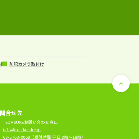
付
防犯カメラ取付け
問合せ先
TEDASUKEお問い合わせ窓口
l
info@te-dasuke.jp
03-5763-0068
（受付時間 平日 9時～18時）