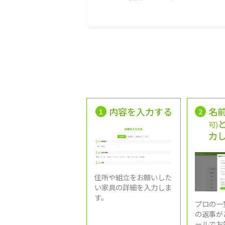
内容を入力する
名
1
2
可)
力
住所や組立をお願いした
い家具の詳細を入力しま
す。
プロの一
の返事が
ールでお