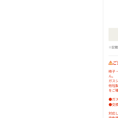
※記載
ご
椅子
ん。
ガス
他社
をご
●ガ
●交
対応
変危