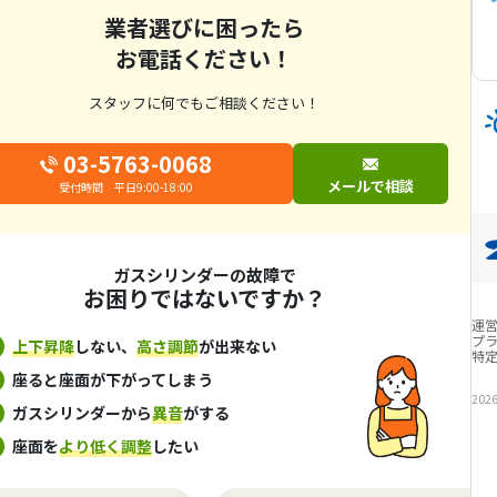
業者選びに困ったら
お電話ください！
スタッフに何でもご相談ください！
03-5763-0068
メールで相談
受付時間 平日9:00-18:00
ガスシリンダーの故障で
お困りではないですか？
運
プ
上下昇降
しない、
高さ調節
が出来ない
特
座ると座面が下がってしまう
202
ガスシリンダーから
異音
がする
座面を
より低く調整
したい