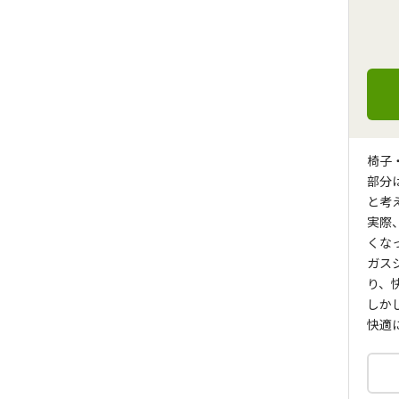
椅子
部分
と考
実際
くな
ガス
り、
しか
快適