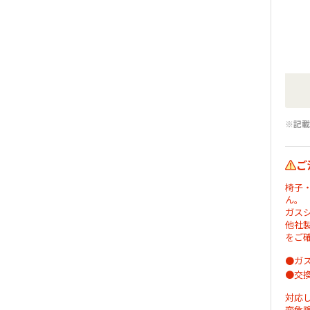
※記載
ご
椅子
ん。
ガス
他社
をご
●ガ
●交
対応
変危