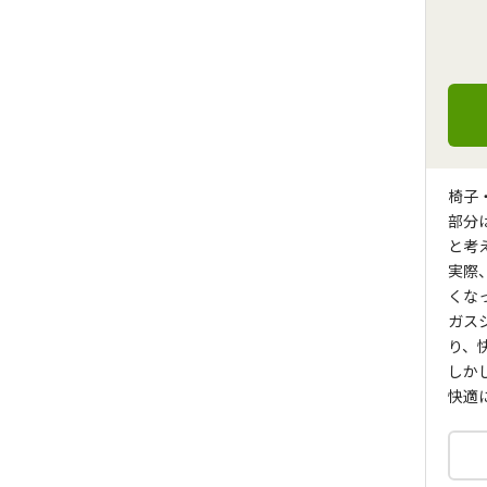
椅子
部分
と考
実際
くな
ガス
り、
しか
快適