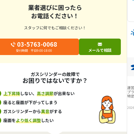
業者選びに困ったら
お電話ください！
スタッフに何でもご相談ください！
03-5763-0068
メールで相談
受付時間 平日9:00-18:00
ガスシリンダーの故障で
お困りではないですか？
運
プ
上下昇降
しない、
高さ調節
が出来ない
特
座ると座面が下がってしまう
202
ガスシリンダーから
異音
がする
座面を
より低く調整
したい