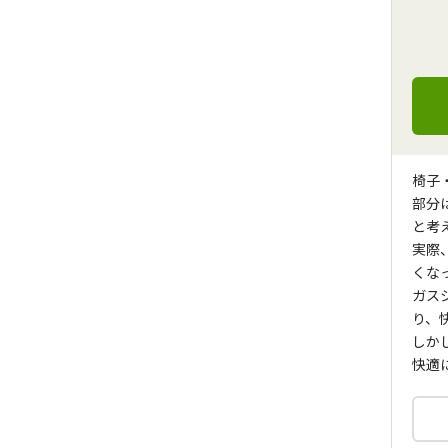
椅子
部分
と考
実際
くな
ガス
り、
しか
快適