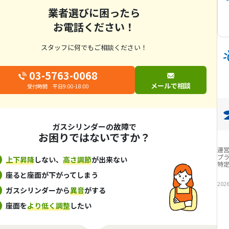
業者選びに困ったら
お電話ください！
スタッフに何でもご相談ください！
03-5763-0068
メールで相談
受付時間 平日9:00-18:00
ガスシリンダーの故障で
お困りではないですか？
運
プ
上下昇降
しない、
高さ調節
が出来ない
特
座ると座面が下がってしまう
202
ガスシリンダーから
異音
がする
座面を
より低く調整
したい