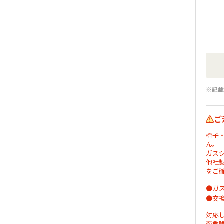
※記載
ご
椅子
ん。
ガス
他社
をご
●ガ
●交
対応
変危