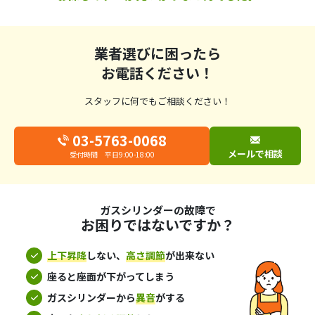
業者選びに困ったら
お電話ください！
スタッフに何でもご相談ください！
03-5763-0068
メールで相談
受付時間 平日9:00-18:00
ガスシリンダーの故障で
お困りではないですか？
上下昇降
しない、
高さ調節
が出来ない
座ると座面が下がってしまう
ガスシリンダーから
異音
がする